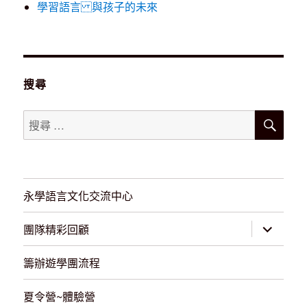
學習語言 與孩子的未來
搜尋
搜
搜
尋
尋：
永學語言文化交流中心
展
團隊精彩回顧
開
子
選
籌辦遊學團流程
單
夏令營~體驗營