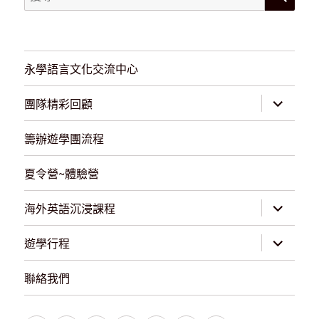
尋：
永學語言文化交流中心
展
團隊精彩回顧
開
子
選
籌辦遊學團流程
單
夏令營~體驗營
展
海外英語沉浸課程
開
子
選
展
遊學行程
單
開
子
選
聯絡我們
單