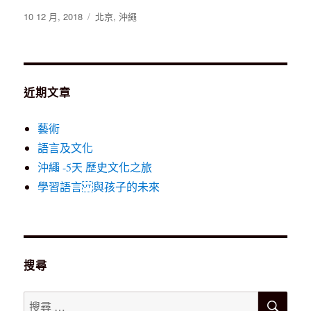
發
標
10 12 月, 2018
北京
,
沖繩
表
籤
於
近期文章
藝術
語言及文化
沖繩 -5天 歷史文化之旅
學習語言 與孩子的未來
搜尋
搜
搜
尋